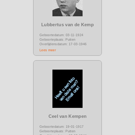
Lubbertus van de Kemp
Geboortedatum: 03-11-1924
Geboorteplaats: Putten
Overlijdensdatum: 17-03-1946
Lees meer
Ceel van Kempen
Geboortedatum: 19-01-1917
Geboorteplaats: Putten