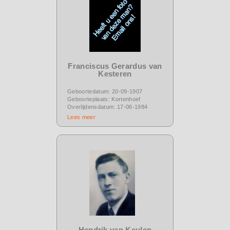
Franciscus Gerardus van
Kesteren
Geboortedatum: 20-09-1907
Geboorteplaats: Kortenhoef
Overlijdensdatum: 17-06-1984
Lees meer
Hendrik van Keulen