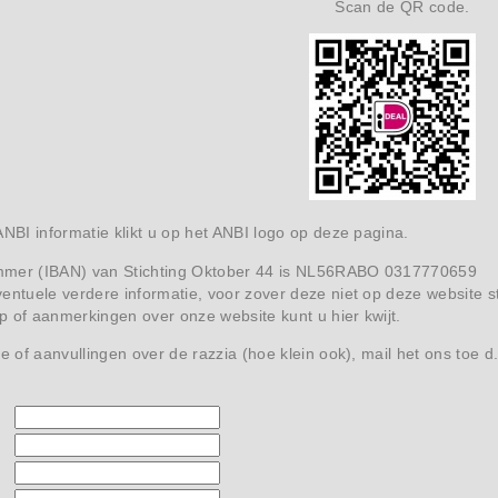
Scan de QR code.
ANBI informatie klikt u op het ANBI logo op deze pagina.
mmer (IBAN) van Stichting Oktober 44 is NL56RABO 0317770659
entuele verdere informatie, voor zover deze niet op deze website s
 of aanmerkingen over onze website kunt u hier kwijt.
ie of aanvullingen over de razzia (hoe klein ook), mail het ons toe d