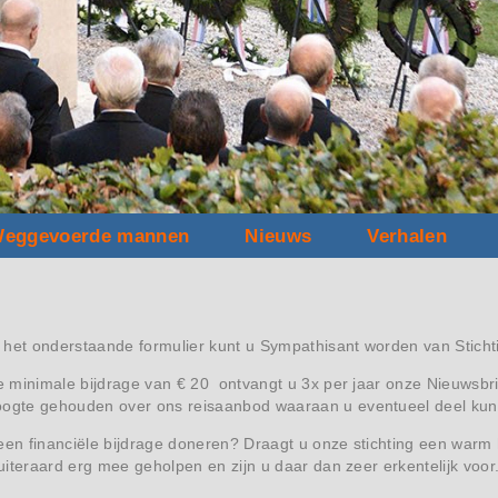
eggevoerde mannen
Nieuws
Verhalen
 het onderstaande formulier kunt u Sympathisant worden van Sticht
se minimale bijdrage van € 20 ontvangt u 3x per jaar onze Nieuwsbri
oogte gehouden over ons reisaanbod waaraan u eventueel deel ku
een financiële bijdrage doneren? Draagt u onze stichting een warm 
r uiteraard erg mee geholpen en zijn u daar dan zeer erkentelijk voor