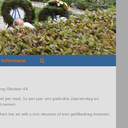
Informatie
ing Oktober 44.
ef per mail, 1x per jaar ons gedrukte Jaarverslag en
nt nemen.
hart toe en wilt u ons steunen of een geldbedrag doneren,
.