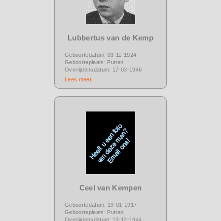
Lubbertus van de Kemp
Geboortedatum: 03-11-1924
Geboorteplaats: Putten
Overlijdensdatum: 17-03-1946
Lees meer
Ceel van Kempen
Geboortedatum: 19-01-1917
Geboorteplaats: Putten
Overlijdensdatum: 13-12-1944