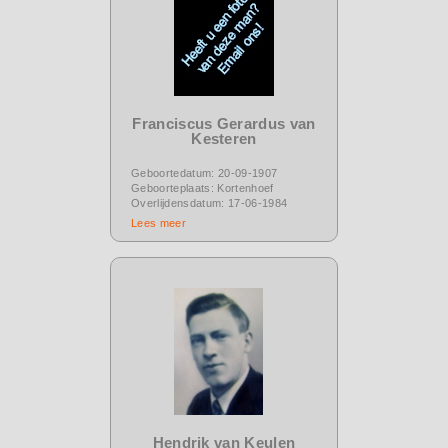
Franciscus Gerardus van
Kesteren
Geboortedatum: 20-09-1907
Geboorteplaats: Kortenhoef
Overlijdensdatum: 17-06-1984
Lees meer
Hendrik van Keulen