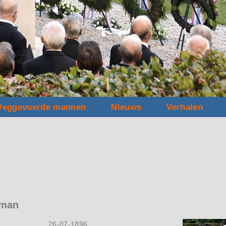
eggevoerde mannen
Nieuws
Verhalen
pman
26-07-1896