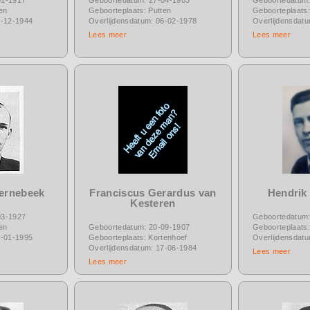
en
Geboorteplaats: Putten
Geboorteplaats:
3-12-1944
Overlijdensdatum: 06-02-1978
Overlijdensdat
Lees meer
Lees meer
Kernebeek
Franciscus Gerardus van
Hendrik
Kesteren
03-1927
Geboortedatum:
en
Geboortedatum: 20-09-1907
Geboorteplaats:
0-01-1995
Geboorteplaats: Kortenhoef
Overlijdensdat
Overlijdensdatum: 17-06-1984
Lees meer
Lees meer