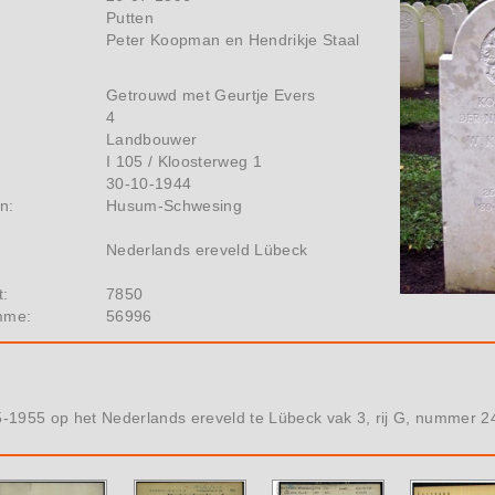
Putten
Peter Koopman en Hendrikje Staal
Getrouwd met Geurtje Evers
4
Landbouwer
I 105 / Kloosterweg 1
30-10-1944
n:
Husum-Schwesing
Nederlands ereveld Lübeck
t:
7850
mme:
56996
1955 op het Nederlands ereveld te Lübeck vak 3, rij G, nummer 2