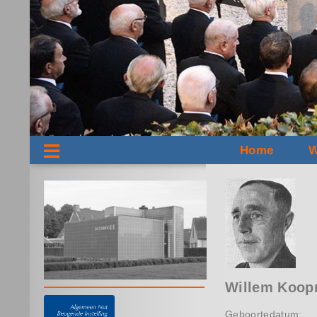
Home
W
Willem Koo
Geboortedatum: