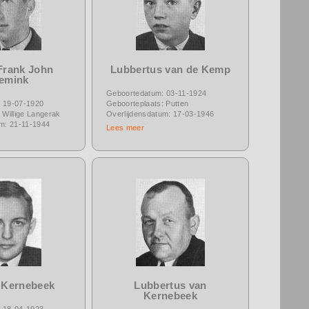
Frank John
Lubbertus van de Kemp
emink
Geboortedatum: 03-11-1924
 19-07-1920
Geboorteplaats: Putten
 Willige Langerak
Overlijdensdatum: 17-03-1946
um: 21-11-1944
Lees meer
 Kernebeek
Lubbertus van
Kernebeek
 18-04-1923