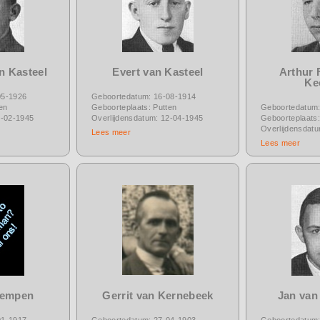
n Kasteel
Evert van Kasteel
Arthur 
Ke
05-1926
Geboortedatum: 16-08-1914
en
Geboorteplaats: Putten
Geboortedatum:
3-02-1945
Overlijdensdatum: 12-04-1945
Geboorteplaats:
Overlijdensdat
Lees meer
Lees meer
Kempen
Gerrit van Kernebeek
Jan van
01-1917
Geboortedatum: 27-04-1903
Geboortedatum: