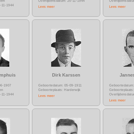
hem
Overlijdensdatum: 25-11-1944
Overlijdensdat
7-11-1944
Lees meer
Lees meer
amphuis
Dirk Karssen
Janne
06-1907
Geboortedatum: 05-09-1911
Geboortedatum:
en
Geboorteplaats: Harderwijk
Geboorteplaats:
8-11-1944
Overlijdensdat
Lees meer
Lees meer