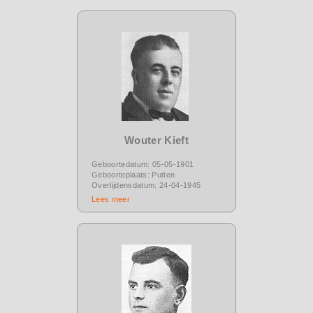
Wouter Kieft
Geboortedatum: 05-05-1901
Geboorteplaats: Putten
Overlijdensdatum: 24-04-1945
Lees meer