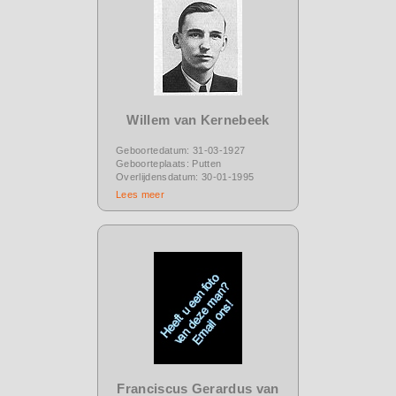
Willem van Kernebeek
Geboortedatum: 31-03-1927
Geboorteplaats: Putten
Overlijdensdatum: 30-01-1995
Lees meer
Franciscus Gerardus van