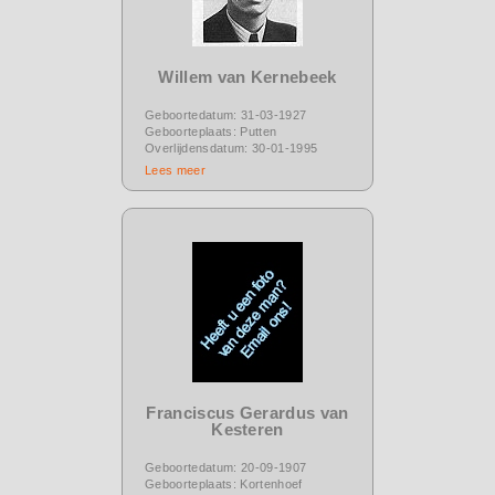
Willem van Kernebeek
Geboortedatum: 31-03-1927
Geboorteplaats: Putten
Overlijdensdatum: 30-01-1995
Lees meer
Franciscus Gerardus van
Kesteren
Geboortedatum: 20-09-1907
Geboorteplaats: Kortenhoef