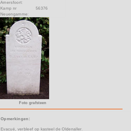
Amersfoort:
Kamp nr
56376
Neuengamme:
Foto grafsteen
Opmerkingen:
Evacué, verbleef op kasteel de Oldenaller.