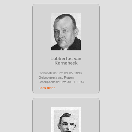
Lubbertus van
Kernebeek
Geboortedatum: 09-05-1898
Geboorteplaats: Putten
Overlijdensdatum: 30-11-1944
Lees meer