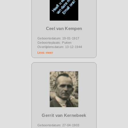
Ceel van Kempen
Geboortedatum: 19-01-1917
Geboorteplaats: Putten
Overlijdensdatum: 13-12-1944
Lees meer
Gerrit van Kernebeek
Geboortedatum: 27-04-1903