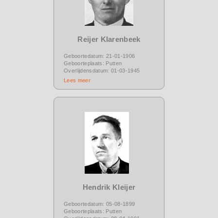
Reijer Klarenbeek
Geboortedatum: 21-01-1906
Geboorteplaats: Putten
Overlijdensdatum: 01-03-1945
Lees meer
Hendrik Kleijer
Geboortedatum: 05-08-1899
Geboorteplaats: Putten