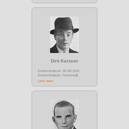
Dirk Karssen
Geboortedatum: 05-09-1911
Geboorteplaats: Harderwijk
Lees meer