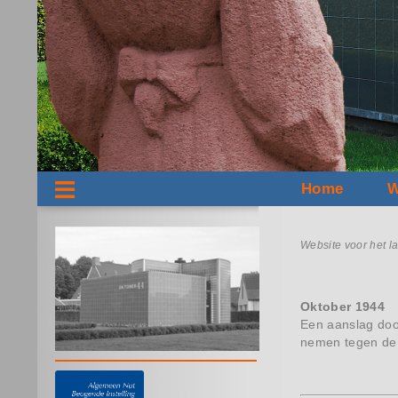
Home
W
Website voor het l
Oktober 1944
Een aanslag doo
nemen tegen de