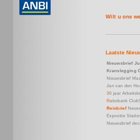
Wilt u ons w
Laatste Nieu
Nieuwsbrief J
Kranslegging 
Nieuwsbrief Ma
Jan van den Ho
3
0 jaar Arbeitsk
R
abobank ClubS
Reisbrief
Neuen
Expositie Stad
Nieuwsbrief de