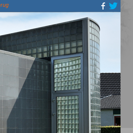
erug
s,