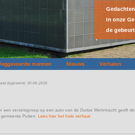
Gedachten
Weggevoe
Trudy van 
"Vergeten 
In onze Ge
Uit vergel
Meer dan 7
Nog altijd
Opdat
de gebeurt
weggevoerd
Vogel, na 
Puttenaren
Een b
eggevoerde mannen
Nieuws
Verhalen
aatst bijgewerkt: 30-06-2026
r een verzetsgroep op een auto van de Duitse Wehrmacht geeft de 
 gemeente Putten.
Lees hier het hele verhaal