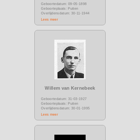
Geboortedatum: 09-05-1898
Geboorteplaats: Putten
Overlijdensdatum: 30-11-1944
Lees meer
Willem van Kernebeek
Geboortedatum: 31-03-1927
Geboorteplaats: Putten
Overlijdensdatum: 30-01-1995
Lees meer