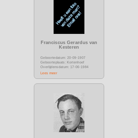
Franciscus Gerardus van
Kesteren
Geboortedatum: 20-09-1907
Geboorteplaats: Kortenhoef
Overlijdensdatum: 17-06-1984
Lees meer