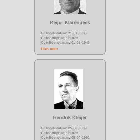
Reijer Klarenbeek
Geboortedatum: 21-01-1906
Geboorteplaats: Putten
Overlijdensdatum: 01-03-1945
Lees meer
Hendrik Kleijer
Geboortedatum: 05-08-1899
Geboorteplaats: Putten
Overlijdensdatum: 08-04-1991