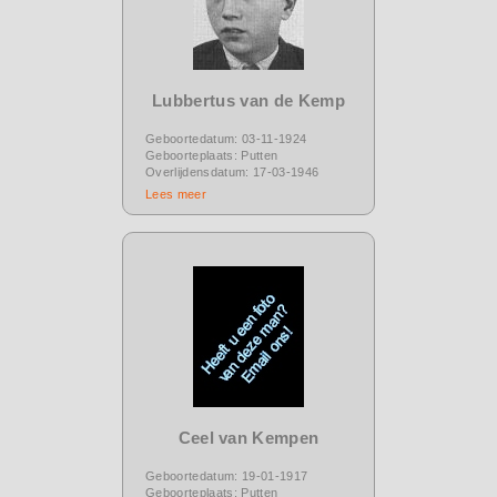
Lubbertus van de Kemp
Geboortedatum: 03-11-1924
Geboorteplaats: Putten
Overlijdensdatum: 17-03-1946
Lees meer
Ceel van Kempen
Geboortedatum: 19-01-1917
Geboorteplaats: Putten