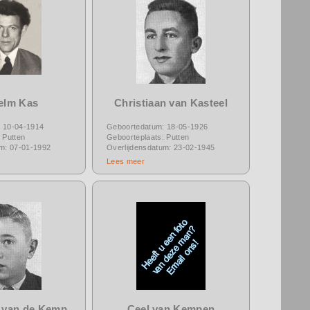
elm Kas
Christiaan van Kasteel
 10-04-1914
Geboortedatum: 18-05-1926
 Putten
Geboorteplaats: Putten
um: 07-01-1992
Overlijdensdatum: 23-02-1945
Lees meer
 van de Kemp
Ceel van Kempen