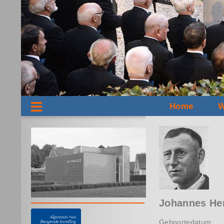
Home
W
Johannes He
Geboortedatum: