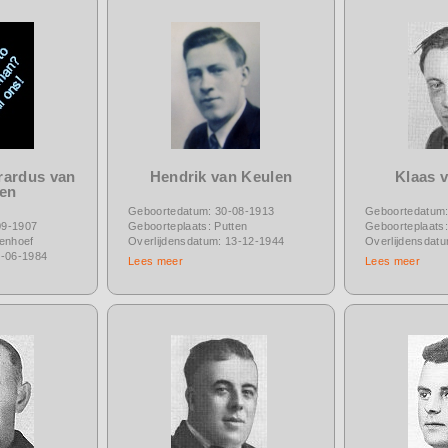
rardus van
Hendrik van Keulen
Klaas 
ren
Geboortedatum: 30-08-1913
Geboortedatum:
09-1907
Geboorteplaats: Putten
Geboorteplaats:
tenhoef
Overlijdensdatum: 13-12-1944
Overlijdensdat
7-06-1984
Lees meer
Lees meer