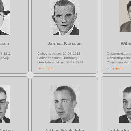
ssen
Jannes Karssen
Wilh
09-1911
Geboortedatum: 10-08-1918
Geboortedatum:
erwijk
Geboorteplaats: Harderwijk
Geboorteplaats:
Overlijdensdatum: 08-12-1944
Overlijdensdat
Lees meer
Lees meer
Kasteel
Arthur Frank John
Lubbertus