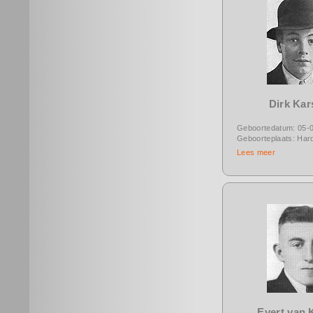
Dirk Kar
Geboortedatum: 05-
Geboorteplaats: Hard
Lees meer
Evert van 