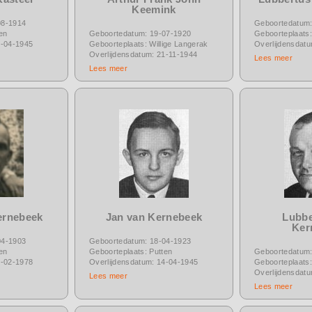
Keemink
08-1914
Geboortedatum:
en
Geboortedatum: 19-07-1920
Geboorteplaats:
2-04-1945
Geboorteplaats: Willige Langerak
Overlijdensdat
Overlijdensdatum: 21-11-1944
Lees meer
Lees meer
ernebeek
Jan van Kernebeek
Lubbe
Ker
04-1903
Geboortedatum: 18-04-1923
en
Geboorteplaats: Putten
Geboortedatum:
6-02-1978
Overlijdensdatum: 14-04-1945
Geboorteplaats:
Overlijdensdat
Lees meer
Lees meer