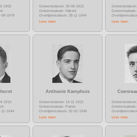
10-1902
Geboortedatum: 25-06-1922
Geboortedatum:
en
Geboorteplaats: Nijkerk
Geboorteplaats:
6-09-1979
Overlijdensdatum: 28-11-1944
Overlijdensdat
Lees meer
Lees meer
horst
Anthonie Kamphuis
Coenraa
04-1910
Geboortedatum: 14-11-1922
Geboortedatum:
erk
Geboorteplaats: Putten
Geboorteplaats:
5-11-1944
Overlijdensdatum: 02-02-1945
Overlijdensdat
Lees meer
Lees meer