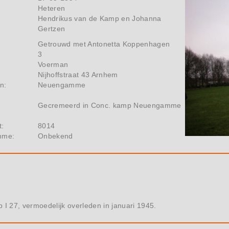
Heteren
Hendrikus van de Kamp en Johanna
Gertzen
Getrouwd met Antonetta Koppenhagen
3
Voerman
Nijhoffstraat 43 Arnhem
n:
Neuengamme
Gecremeerd in Conc. kamp Neuengamme
t:
8014
mme:
Onbekend
 I 27, vermoedelijk overleden in januari 1945.