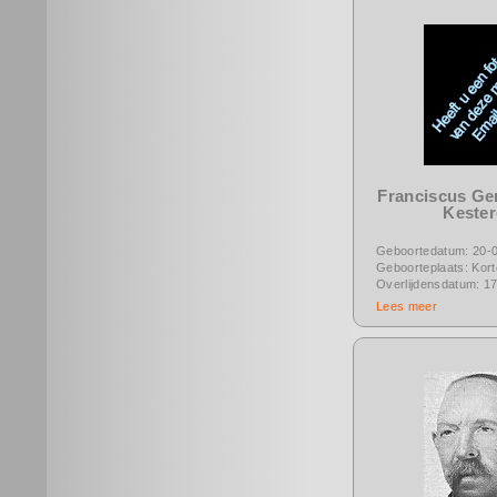
Franciscus Ge
Keste
Geboortedatum: 20-
Geboorteplaats: Kor
Overlijdensdatum: 1
Lees meer