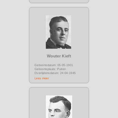
Wouter Kieft
Geboortedatum: 05-05-1901
Geboorteplaats: Putten
Overlijdensdatum: 24-04-1945
Lees meer