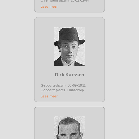
Overlijdensdatum: 28-11-1944
Lees meer
Dirk Karssen
Geboortedatum: 05-09-1911
Geboorteplaats: Harderwijk
Lees meer