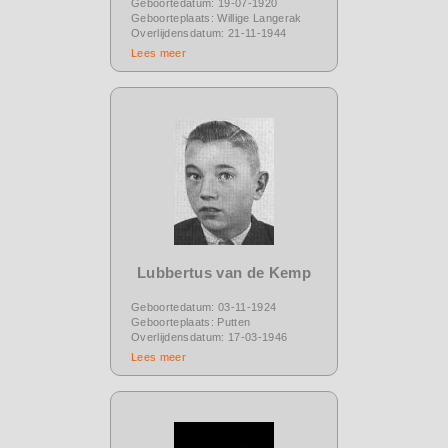
Geboortedatum: 19-07-1920
Geboorteplaats: Willige Langerak
Overlijdensdatum: 21-11-1944
Lees meer
Lubbertus van de Kemp
Geboortedatum: 03-11-1924
Geboorteplaats: Putten
Overlijdensdatum: 17-03-1946
Lees meer