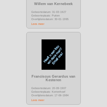
Willem van Kernebeek
Geboortedatum: 31-03-1927
Geboorteplaats: Putten
Overlijdensdatum: 30-01-1995
Lees meer
Franciscus Gerardus van
Kesteren
Geboortedatum: 20-09-1907
Geboorteplaats: Kortenhoef
Overlijdensdatum: 17-06-1984
Lees meer