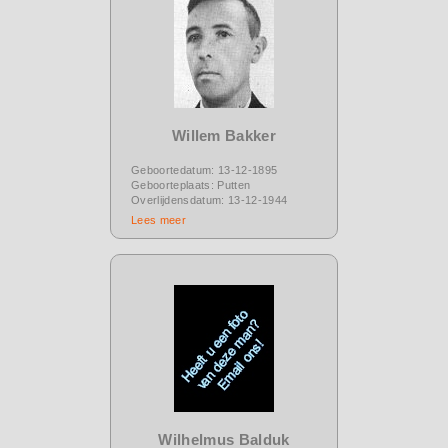
Willem Bakker
Geboortedatum: 13-12-1895
Geboorteplaats: Putten
Overlijdensdatum: 13-12-1944
Lees meer
Wilhelmus Balduk