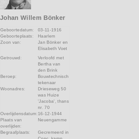
Johan Willem Bönker
Geboortedatum:
03-11-1916
Geboorteplaats:
Haarlem
Zoon van:
Jan Bönker en
Elisabeth Voet
Getrouwd:
Verloofd met
Bertha van
den Brink
Beroep:
Bouwtechnisch
tekenaar
Woonadres:
Drieseweg 50
was Huize
'Jacoba', thans
nr. 70
Overlijdensdatum:
16-12-1944
Plaats van
Neuengamme
overlijden:
Begraafplaats:
Gecremeerd in
Conc. kamp