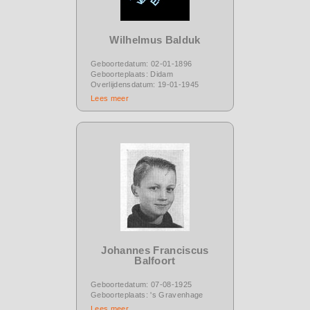
Wilhelmus Balduk
Geboortedatum: 02-01-1896
Geboorteplaats: Didam
Overlijdensdatum: 19-01-1945
Lees meer
Johannes Franciscus
Balfoort
Geboortedatum: 07-08-1925
Geboorteplaats: 's Gravenhage
Lees meer