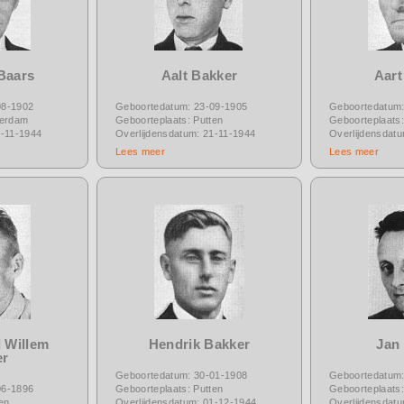
Baars
Aalt Bakker
Aart
08-1902
Geboortedatum: 23-09-1905
Geboortedatum:
terdam
Geboorteplaats: Putten
Geboorteplaats:
5-11-1944
Overlijdensdatum: 21-11-1944
Overlijdensdat
Lees meer
Lees meer
 Willem
Hendrik Bakker
Jan
er
Geboortedatum: 30-01-1908
Geboortedatum:
06-1896
Geboorteplaats: Putten
Geboorteplaats:
en
Overlijdensdatum: 01-12-1944
Overlijdensdat