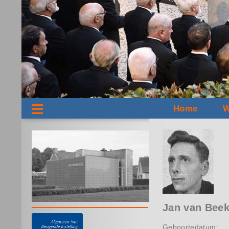
Home
W
Jan van Bee
Geboortedatum: