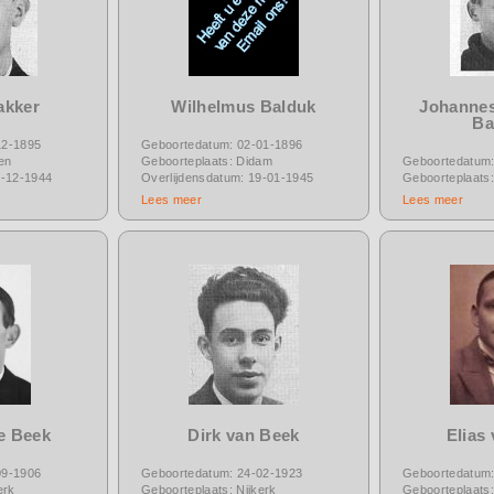
akker
Wilhelmus Balduk
Johannes
Ba
12-1895
Geboortedatum: 02-01-1896
en
Geboorteplaats: Didam
Geboortedatum:
3-12-1944
Overlijdensdatum: 19-01-1945
Geboorteplaats
Lees meer
Lees meer
e Beek
Dirk van Beek
Elias
09-1906
Geboortedatum: 24-02-1923
Geboortedatum:
erk
Geboorteplaats: Nijkerk
Geboorteplaats