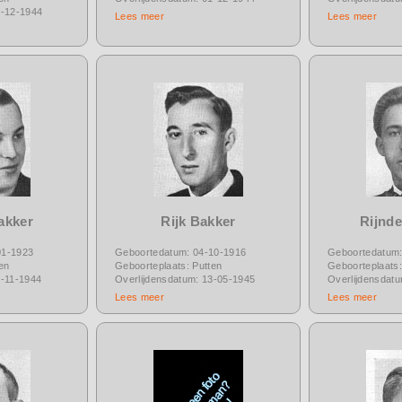
4-12-1944
Lees meer
Lees meer
akker
Rijk Bakker
Rijnde
01-1923
Geboortedatum: 04-10-1916
Geboortedatum:
en
Geboorteplaats: Putten
Geboorteplaats:
8-11-1944
Overlijdensdatum: 13-05-1945
Overlijdensdat
Lees meer
Lees meer