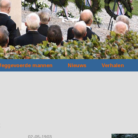
eggevoerde mannen
Nieuws
Verhalen
k
02-05-1903