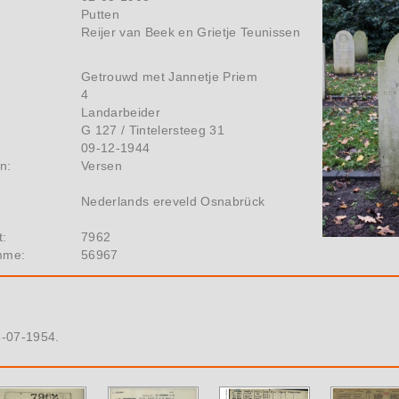
Putten
Reijer van Beek en Grietje Teunissen
Getrouwd met Jannetje Priem
4
Landarbeider
G 127 / Tintelersteeg 31
09-12-1944
n:
Versen
Nederlands ereveld Osnabrück
t:
7962
mme:
56967
-07-1954.