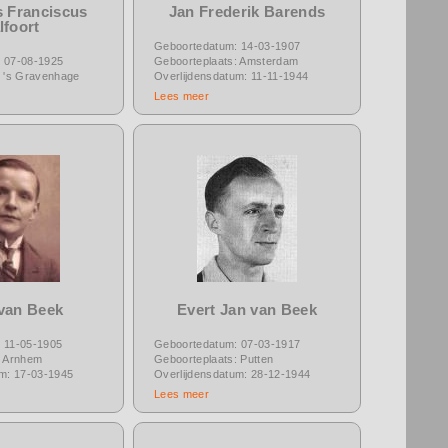
 Franciscus
Jan Frederik Barends
lfoort
Geboortedatum: 14-03-1907
 07-08-1925
Geboorteplaats: Amsterdam
: 's Gravenhage
Overlijdensdatum: 11-11-1944
Lees meer
 van Beek
Evert Jan van Beek
 11-05-1905
Geboortedatum: 07-03-1917
: Arnhem
Geboorteplaats: Putten
um: 17-03-1945
Overlijdensdatum: 28-12-1944
Lees meer