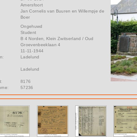
Amersfoort
Jan Cornelis van Buuren en Willempje de
Boer
Ongehuwd
Student
B 4 Norden, Klein Zwitserland / Oud
Groevenbeeklaan 4
11-11-1944
n:
Ladelund
Ladelund
t:
8176
mme:
57236