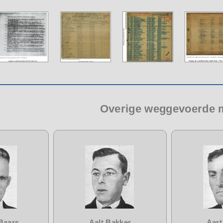
Overige weggevoerde
Baars
Aalt Bakker
Aart