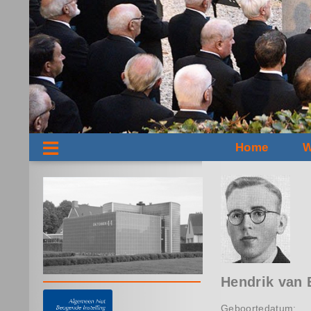
Home
W
Hendrik van 
Geboortedatum: