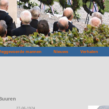
eggevoerde mannen
Nieuws
Verhalen
Buuren
27-06-1924