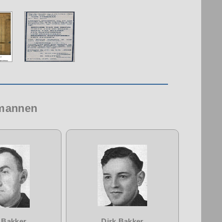
 mannen
 Bakker
Dirk Bakker