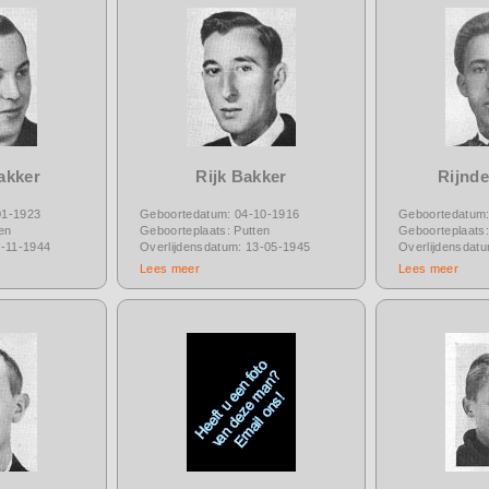
akker
Rijk Bakker
Rijnde
01-1923
Geboortedatum: 04-10-1916
Geboortedatum:
en
Geboorteplaats: Putten
Geboorteplaats:
8-11-1944
Overlijdensdatum: 13-05-1945
Overlijdensdat
Lees meer
Lees meer