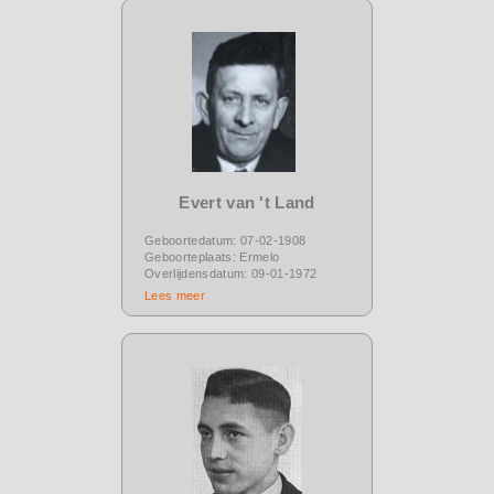
Evert van 't Land
Geboortedatum: 07-02-1908
Geboorteplaats: Ermelo
Overlijdensdatum: 09-01-1972
Lees meer