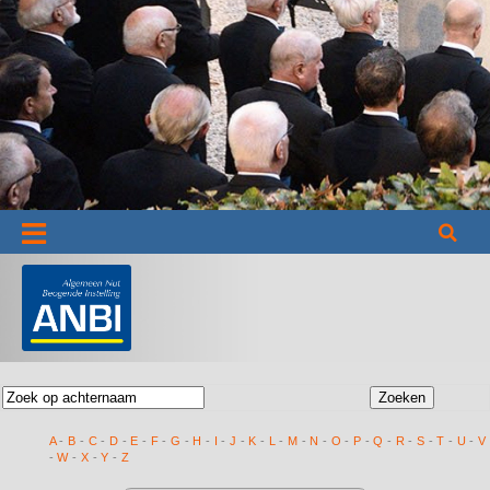
Informatie
A
-
B
-
C
-
D
-
E
-
F
-
G
-
H
-
I
-
J
-
K
-
L
-
M
-
N
-
O
-
P
-
Q
-
R
-
S
-
T
-
U
-
V
-
W
-
X
-
Y
-
Z