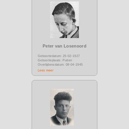
Peter van Losenoord
Geboortedatum: 25-02-1927
Geboorteplaats: Putten
Overlijdensdatum: 08-04-1945
Lees meer