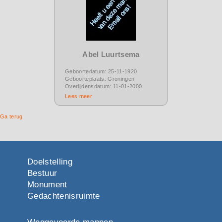
Abel Luurtsema
Geboortedatum: 25-11-1920
Geboorteplaats: Groningen
Overlijdensdatum: 11-01-2000
Lees meer
Ga terug
Doelstelling
Bestuur
Monument
Gedachtenisruimte