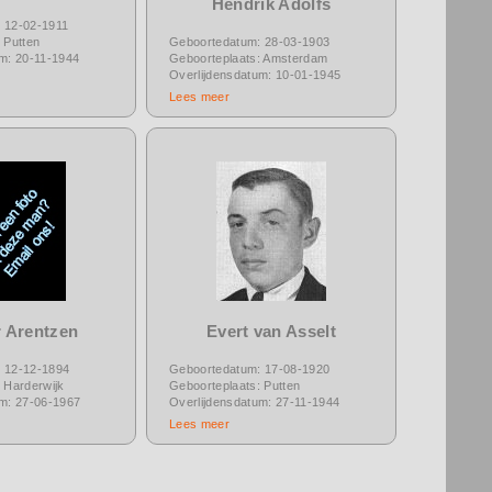
Hendrik Adolfs
 12-02-1911
 Putten
Geboortedatum: 28-03-1903
um: 20-11-1944
Geboorteplaats: Amsterdam
Overlijdensdatum: 10-01-1945
Lees meer
 Arentzen
Evert van Asselt
 12-12-1894
Geboortedatum: 17-08-1920
 Harderwijk
Geboorteplaats: Putten
um: 27-06-1967
Overlijdensdatum: 27-11-1944
Lees meer