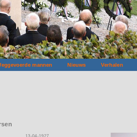
eggevoerde mannen
Nieuws
Verhalen
rsen
13-04-1927