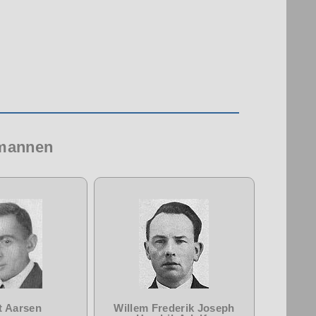
 mannen
t Aarsen
Willem Frederik Joseph