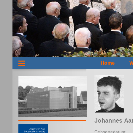
Home
W
Johannes Aa
Geboortedatum: