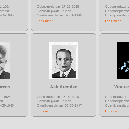
11-1914
Geboortedatum: 27-12-1918
Geboortedatum:
terdam
Geboorteplaats: Putten
Geboorteplaats:
7-05-1945
Overlijdensdatum: 07-01-1945
Overlijdensdat
Lees meer
Lees meer
hrens
Aalt Arendse
Wouter
01-1924
Geboortedatum: 23-04-1920
Geboortedatum:
en
Geboorteplaats: Putten
Geboorteplaats:
1-05-1945
Overlijdensdatum: 03-05-1997
Overlijdensdat
Lees meer
Lees meer