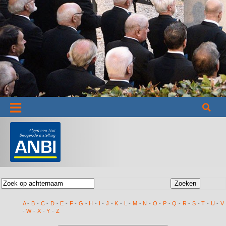
Informatie
A
-
B
-
C
-
D
-
E
-
F
-
G
-
H
-
I
-
J
-
K
-
L
-
M
-
N
-
O
-
P
-
Q
-
R
-
S
-
T
-
U
-
V
-
W
-
X
-
Y
-
Z