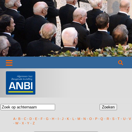
Informatie
A
-
B
-
C
-
D
-
E
-
F
-
G
-
H
-
I
-
J
-
K
-
L
-
M
-
N
-
O
-
P
-
Q
-
R
-
S
-
T
-
U
-
V
-
W
-
X
-
Y
-
Z