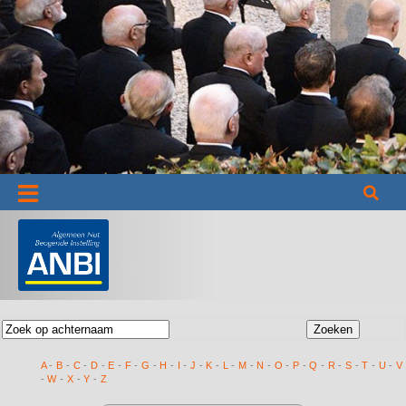
Informatie
A
-
B
-
C
-
D
-
E
-
F
-
G
-
H
-
I
-
J
-
K
-
L
-
M
-
N
-
O
-
P
-
Q
-
R
-
S
-
T
-
U
-
V
-
W
-
X
-
Y
-
Z