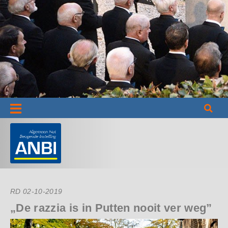
Informatie
RD 02-10-2019
„De razzia is in Putten nooit ver weg”