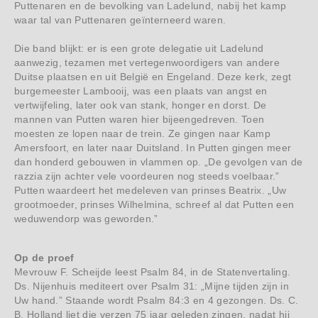
Puttenaren en de bevolking van Ladelund, nabij het kamp
waar tal van Puttenaren geïnterneerd waren.
Die band blijkt: er is een grote delegatie uit Ladelund
aanwezig, tezamen met vertegenwoordigers van andere
Duitse plaatsen en uit België en Engeland. Deze kerk, zegt
burgemeester Lambooij, was een plaats van angst en
vertwijfeling, later ook van stank, honger en dorst. De
mannen van Putten waren hier bijeengedreven. Toen
moesten ze lopen naar de trein. Ze gingen naar Kamp
Amersfoort, en later naar Duitsland. In Putten gingen meer
dan honderd gebouwen in vlammen op. „De gevolgen van de
razzia zijn achter vele voordeuren nog steeds voelbaar.”
Putten waardeert het medeleven van prinses Beatrix. „Uw
grootmoeder, prinses Wilhelmina, schreef al dat Putten een
weduwendorp was geworden.”
Op de proef
Mevrouw F. Scheijde leest Psalm 84, in de Statenvertaling.
Ds. Nijenhuis mediteert over Psalm 31: „Mijne tijden zijn in
Uw hand.” Staande wordt Psalm 84:3 en 4 gezongen. Ds. C.
B. Holland liet die verzen 75 jaar geleden zingen, nadat hij