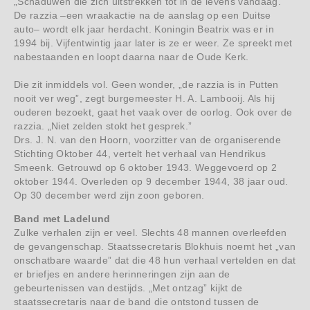
„Schaduwen die zich uitstrekken tot in de levens vandaag.”
De razzia –een wraakactie na de aanslag op een Duitse
auto– wordt elk jaar herdacht. Koningin Beatrix was er in
1994 bij. Vijfentwintig jaar later is ze er weer. Ze spreekt met
nabestaanden en loopt daarna naar de Oude Kerk.
Die zit inmiddels vol. Geen wonder, „de razzia is in Putten
nooit ver weg”, zegt burgemeester H. A. Lambooij. Als hij
ouderen bezoekt, gaat het vaak over de oorlog. Ook over de
razzia. „Niet zelden stokt het gesprek.”
Drs. J. N. van den Hoorn, voorzitter van de organiserende
Stichting Oktober 44, vertelt het verhaal van Hendrikus
Smeenk. Getrouwd op 6 oktober 1943. Weggevoerd op 2
oktober 1944. Overleden op 9 december 1944, 38 jaar oud.
Op 30 december werd zijn zoon geboren.
Band met Ladelund
Zulke verhalen zijn er veel. Slechts 48 mannen overleefden
de gevangenschap. Staatssecretaris Blokhuis noemt het „van
onschatbare waarde” dat die 48 hun verhaal vertelden en dat
er briefjes en andere herinneringen zijn aan de
gebeurtenissen van destijds. „Met ontzag” kijkt de
staatssecretaris naar de band die ontstond tussen de