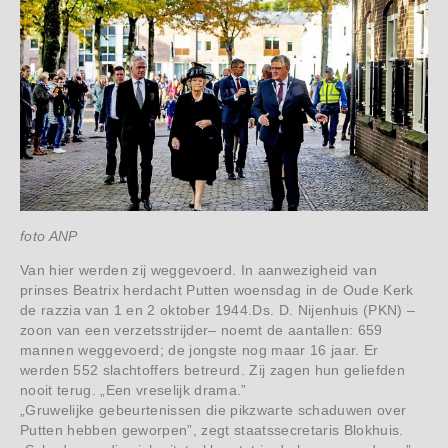
foto ANP
Van hier werden zij weggevoerd. In aanwezigheid van
prinses Beatrix herdacht Putten woensdag in de Oude Kerk
de razzia van 1 en 2 oktober 1944.Ds. D. Nijenhuis (PKN) –
zoon van een verzetsstrijder– noemt de aantallen: 659
mannen weggevoerd; de jongste nog maar 16 jaar. Er
werden 552 slachtoffers betreurd. Zij zagen hun geliefden
nooit terug. „Een vreselijk drama.”
„Gruwelijke gebeurtenissen die pikzwarte schaduwen over
Putten hebben geworpen”, zegt staatssecretaris Blokhuis.