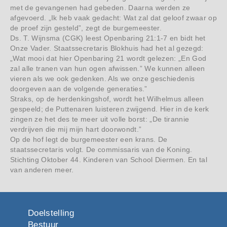
met de gevangenen had gebeden. Daarna werden ze
afgevoerd. „Ik heb vaak gedacht: Wat zal dat geloof zwaar op
de proef zijn gesteld”, zegt de burgemeester.
Ds. T. Wijnsma (CGK) leest Openbaring 21:1-7 en bidt het
Onze Vader. Staatssecretaris Blokhuis had het al gezegd:
„Wat mooi dat hier Openbaring 21 wordt gelezen: „En God
zal alle tranen van hun ogen afwissen.” We kunnen alleen
vieren als we ook gedenken. Als we onze geschiedenis
doorgeven aan de volgende generaties.”
Straks, op de herdenkingshof, wordt het Wilhelmus alleen
gespeeld; de Puttenaren luisteren zwijgend. Hier in de kerk
zingen ze het des te meer uit volle borst: „De tirannie
verdrijven die mij mijn hart doorwondt.”
Op de hof legt de burgemeester een krans. De
staatssecretaris volgt. De commissaris van de Koning.
Stichting Oktober 44. Kinderen van School Diermen. En tal
van anderen meer.
Doelstelling
Bestuur