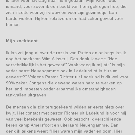
ik later veel navraag naar hem gedaan. Mijn vader was
iemand, voor zover ik een beeld van hem gekregen heb, die
zich inzette voor zijn vrouw en voor zijn gezinnetje. Een
harde werker. Hij kon relativeren en had zeker gevoel voor
humor.
Mijn zoektocht
Ik las vrij jong al over de razzia van Putten en onlangs las ik
nog het boek van Wim Alloserij. Dan denk ik weer: ”Hoe
verschrikkelijk is het geweest!” Vaak vroeg ik mij af: ”Is mijn
vader naast Neuengamme ook in Ladelund of in Husum
geweest?” Volgens Pastor Richter uit Ladelund is dit wel voor
90% zeker. Jongens die gewend waren hard te werken op
het land, moesten onder erbarmelijke omstandigheden
tankvallen uitgraven.
De mensen die zijn teruggekeerd wilden er eerst niets over
kwijt. Het contact met pastor Richter uit Ladelund is voor mij
van veel betekenis geweest. Ook bezocht ik verschillende
keren kamp Amersfoort en uiteraard Neuengamme. Dan
denk ik telkens weer: “Hier waren mijn vader en oom. Hier