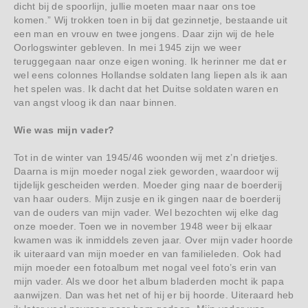
dicht bij de spoorlijn, jullie moeten maar naar ons toe
komen.” Wij trokken toen in bij dat gezinnetje, bestaande uit
een man en vrouw en twee jongens. Daar zijn wij de hele
Oorlogswinter gebleven. In mei 1945 zijn we weer
teruggegaan naar onze eigen woning. Ik herinner me dat er
wel eens colonnes Hollandse soldaten lang liepen als ik aan
het spelen was. Ik dacht dat het Duitse soldaten waren en
van angst vloog ik dan naar binnen.
Wie was mijn vader?
Tot in de winter van 1945/46 woonden wij met z’n drietjes.
Daarna is mijn moeder nogal ziek geworden, waardoor wij
tijdelijk gescheiden werden. Moeder ging naar de boerderij
van haar ouders. Mijn zusje en ik gingen naar de boerderij
van de ouders van mijn vader. Wel bezochten wij elke dag
onze moeder. Toen we in november 1948 weer bij elkaar
kwamen was ik inmiddels zeven jaar. Over mijn vader hoorde
ik uiteraard van mijn moeder en van familieleden. Ook had
mijn moeder een fotoalbum met nogal veel foto’s erin van
mijn vader. Als we door het album bladerden mocht ik papa
aanwijzen. Dan was het net of hij er bij hoorde. Uiteraard heb