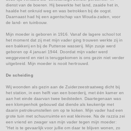
dienst van de boeren. Hij bewerkte het land, zaaide het in,
haalde het onkruid weg en was betrokken bij de oogst.
Daarnaast had hij een agentschap van Wouda-zaden, voor
de land- en tuinbouw.
Mijn moeder is geboren in 1916. Vanaf de lagere school tot
het moment dat zij met mijn vader ging trouwen werkte zij in
een bakkerij en bij de Puttense wasserij. Mijn zusje werd
geboren op 4 januari 1944. Doordat mijn vader werd
weggevoerd en niet is teruggekomen is ons gezin niet verder
uitgebreid. Mijn moeder is nooit hertrouwd.
De scheiding
Wij woonden als gezin aan de Zuiderzeestraatweg dicht bij
het station, in een helft van een boerderij, met één kamer en
aan het einde daarvan twee bedsteden. Daartegenaan was
een klompenhok gebouwd dat diende als keukentje met
daarin petroleumstellen om op te koken. Mijn vader had een
grote tuin met schuurruimte en wat kleinvee. Na de razzia zei
een vriend en zwager van mijn vader tegen mijn moeder:
“Het is te gevaarlijk voor jullie om daar te blijven wonen, zo