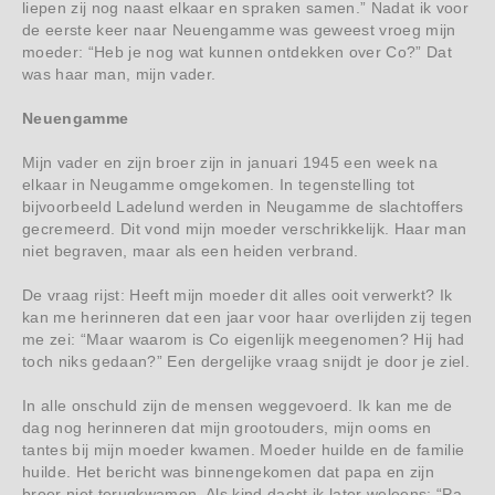
liepen zij nog naast elkaar en spraken samen.” Nadat ik voor
de eerste keer naar Neuengamme was geweest vroeg mijn
moeder: “Heb je nog wat kunnen ontdekken over Co?” Dat
was haar man, mijn vader.
Neuengamme
Mijn vader en zijn broer zijn in januari 1945 een week na
elkaar in Neugamme omgekomen. In tegenstelling tot
bijvoorbeeld Ladelund werden in Neugamme de slachtoffers
gecremeerd. Dit vond mijn moeder verschrikkelijk. Haar man
niet begraven, maar als een heiden verbrand.
De vraag rijst: Heeft mijn moeder dit alles ooit verwerkt? Ik
kan me herinneren dat een jaar voor haar overlijden zij tegen
me zei: “Maar waarom is Co eigenlijk meegenomen? Hij had
toch niks gedaan?” Een dergelijke vraag snijdt je door je ziel.
In alle onschuld zijn de mensen weggevoerd. Ik kan me de
dag nog herinneren dat mijn grootouders, mijn ooms en
tantes bij mijn moeder kwamen. Moeder huilde en de familie
huilde. Het bericht was binnengekomen dat papa en zijn
broer niet terugkwamen. Als kind dacht ik later weleens: “Pa,